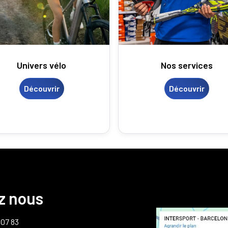
U
nivers vélo
Nos services
Découvrir
Découvrir
z nous
1 07 83