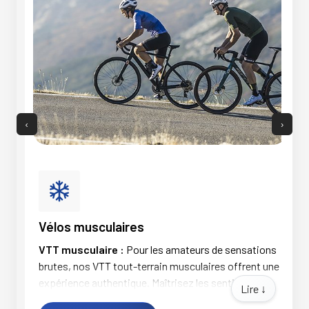
‹
›
Vélos musculaires
V
VTT musculaire :
Pour les amateurs de sensations
La
brutes, nos VTT tout-terrain musculaires offrent une
l'
expérience authentique. Maîtrisez les sentiers avec
él
Lire ↓
la puissance de vos jambes et ressentez l'adrénaline
ja